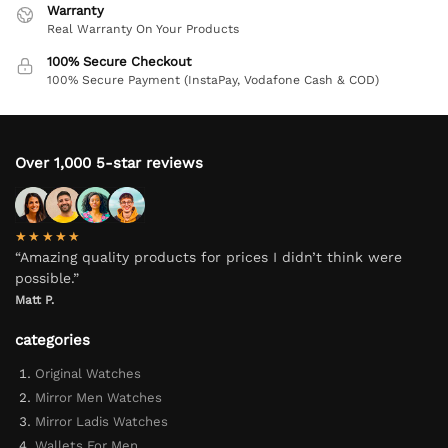
Warranty
Real Warranty On Your Products
100% Secure Checkout
100% Secure Payment (InstaPay, Vodafone Cash & COD)
Over 1,000 5-star reviews
★★★★★
“Amazing quality products for prices I didn’t think were
possible.”
Matt P.
categories
Original Watches
Mirror Men Watches
Mirror Ladis Watches
Wallets For Men