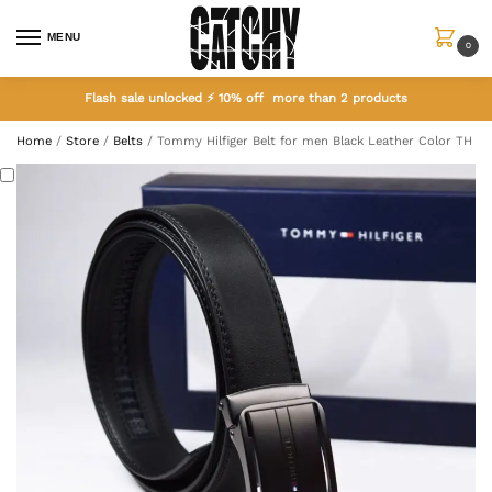
MENU
0
Flash sale unlocked ⚡ 10% off more than 2 products
Home
/
Store
/
Belts
/
Tommy Hilfiger Belt for men Black Leather Color TH