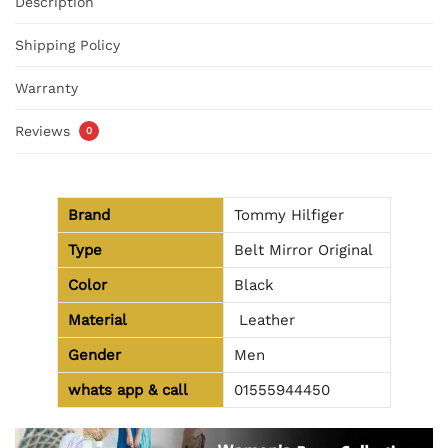
Description
Shipping Policy
Warranty
Reviews
0
Brand
Tommy Hilfiger
Type
Belt Mirror Original
Color
Black
Material
Leather
Gender
Men
whats app & call
01555944450