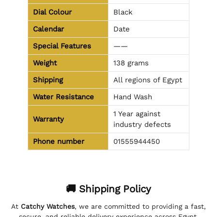
Dial Colour
Black
Calendar
Date
Special Features
——
Weight
138 grams
Shipping
All regions of Egypt
Water Resistance
Hand Wash
1 Year against
Warranty
industry defects
Phone number
01555944450
🚚 Shipping Policy
At
Catchy Watches
, we are committed to providing a fast,
secure, and reliable delivery experience across Egypt,