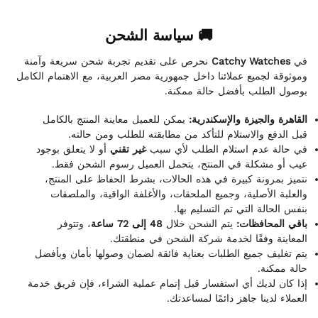
🚚 سياسة الشحن
نحرص على تقديم تجربة شحن سريعة وآمنة
Catchy Watches
في
وموثوقة لجميع عملائنا داخل جمهورية مصر العربية، مع الاهتمام الكامل
بوصول الطلب بأفضل حالة ممكنة.
القاهرة والجيزة والإسكندرية:
يمكن للعميل معاينة المنتج بالكامل
قبل الدفع والاستلام للتأكد من مطابقته للطلب ومن حالته.
في حالة عدم استلام الطلب لأي سبب
غير تقني
أو لا يتعلق بوجود
عيب أو مشكلة في المنتج، يتحمل العميل رسوم الشحن فقط.
نتميز بمرونة كبيرة في هذه الحالات، بشرط الحفاظ على المنتج،
والعلبة الأصلية، وجميع الملحقات، والأغلفة الواقية، والملصقات
بنفس الحالة التي تم التسليم بها.
باقي المحافظات:
يتم الشحن خلال
48 إلى 72 ساعة
، وتتوفر
المعاينة وفقًا لخدمة شركة الشحن في منطقتك.
يتم تغليف جميع الطلبات بعناية فائقة لضمان وصولها بأمان وبأفضل
حالة ممكنة.
إذا كان لديك أي استفسار قبل إتمام عملية الشراء، فإن فريق خدمة
العملاء لدينا جاهز دائمًا لمساعدتك.