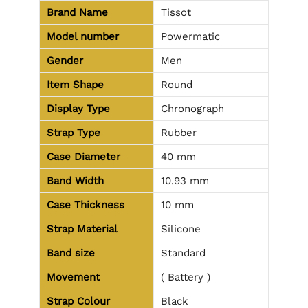
Brand Name
Tissot
Model number
Powermatic
Gender
Men
Item Shape
Round
Display Type
Chronograph
Strap Type
Rubber
Case Diameter
40 mm
Band Width
10.93 mm
Case Thickness
10 mm
Strap Material
Silicone
Band size
Standard
Movement
( Battery )
Strap Colour
Black