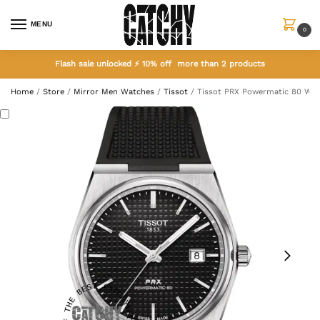
MENU
0
Flash sale unlocked ⚡ 10% off more than 2 products
Home
/
Store
/
Mirror Men Watches
/
Tissot
/
Tissot PRX Powermatic 80 Waff