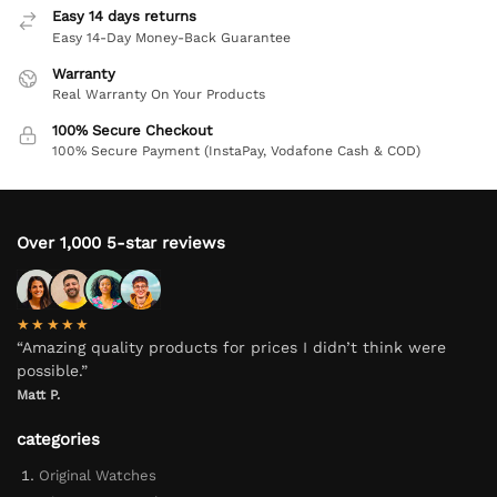
Easy 14 days returns
Easy 14-Day Money-Back Guarantee
Warranty
Real Warranty On Your Products
100% Secure Checkout
100% Secure Payment (InstaPay, Vodafone Cash & COD)
Over 1,000 5-star reviews
★★★★★
“Amazing quality products for prices I didn’t think were
possible.”
Matt P.
categories
Original Watches