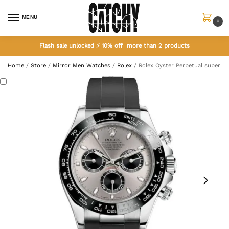
MENU
0
Flash sale unlocked ⚡ 10% off more than 2 products
Home
/
Store
/
Mirror Men Watches
/
Rolex
/
Rolex Oyster Perpetual superla