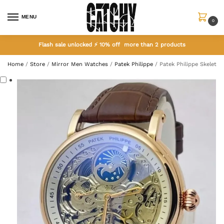
MENU
0
Flash sale unlocked ⚡ 10% off more than 2 products
Home
/
Store
/
Mirror Men Watches
/
Patek Philippe
/
Patek Philippe Skelet