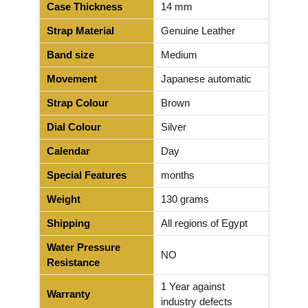
Case Thickness
14 mm
Strap Material
Genuine Leather
Band size
Medium
Movement
Japanese automatic
Strap Colour
Brown
Dial Colour
Silver
Calendar
Day
Special Features
months
Weight
130 grams
Shipping
All regions of Egypt
Water Pressure
NO
Resistance
1 Year against
Warranty
industry defects