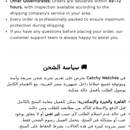
Other Governorates:
Orders are delivered within
48–72
hours
, with inspection available according to the
shipping company's service in your area.
Every order is professionally packed to ensure maximum
protection during shipping.
If you have any questions before placing your order, our
customer support team is always happy to assist you.
🚚 سياسة الشحن
نحرص على تقديم تجربة شحن سريعة وآمنة
Catchy Watches
في
وموثوقة لجميع عملائنا داخل جمهورية مصر العربية، مع الاهتمام الكامل
بوصول الطلب بأفضل حالة ممكنة.
القاهرة والجيزة والإسكندرية:
يمكن للعميل معاينة المنتج بالكامل
قبل الدفع والاستلام للتأكد من مطابقته للطلب ومن حالته.
في حالة عدم استلام الطلب لأي سبب
غير تقني
أو لا يتعلق بوجود
عيب أو مشكلة في المنتج، يتحمل العميل رسوم الشحن فقط.
نتميز بمرونة كبيرة في هذه الحالات، بشرط الحفاظ على المنتج،