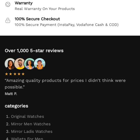
Warranty
Real Warranty On Your Products
100% Secure Checkout
100% Secure Payment (InstaPay, Vodafone Cash & COD)
Over 1,000 5-star reviews
★★★★★
“Amazing quality products for prices I didn’t think were
possible.”
Matt P.
categories
Original Watches
Mirror Men Watches
Mirror Ladis Watches
Wallets For Men