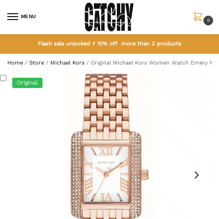
MENU
0
Flash sale unlocked ⚡ 10% off more than 2 products
Home
/
Store
/
Michael Kors
/
Original Michael Kors Women Watch Emery MK
Original