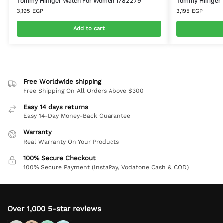
Tommy Hilfiger Watch For Women 1782279
Tommy Hilfiger
3,195
EGP
3,195
EGP
Add to cart
Free Worldwide shipping
Free Shipping On All Orders Above $300
Easy 14 days returns
Easy 14-Day Money-Back Guarantee
Warranty
Real Warranty On Your Products
100% Secure Checkout
100% Secure Payment (InstaPay, Vodafone Cash & COD)
Over 1,000 5-star reviews