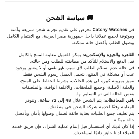
🚚 سياسة الشحن
نحرص على تقديم تجربة شحن سريعة وآمنة
Catchy Watches
في
وموثوقة لجميع عملائنا داخل جمهورية مصر العربية، مع الاهتمام الكامل
بوصول الطلب بأفضل حالة ممكنة.
القاهرة والجيزة والإسكندرية:
يمكن للعميل معاينة المنتج بالكامل
قبل الدفع والاستلام للتأكد من مطابقته للطلب ومن حالته.
في حالة عدم استلام الطلب لأي سبب
غير تقني
أو لا يتعلق بوجود
عيب أو مشكلة في المنتج، يتحمل العميل رسوم الشحن فقط.
نتميز بمرونة كبيرة في هذه الحالات، بشرط الحفاظ على المنتج،
والعلبة الأصلية، وجميع الملحقات، والأغلفة الواقية، والملصقات
بنفس الحالة التي تم التسليم بها.
باقي المحافظات:
يتم الشحن خلال
48 إلى 72 ساعة
، وتتوفر
المعاينة وفقًا لخدمة شركة الشحن في منطقتك.
يتم تغليف جميع الطلبات بعناية فائقة لضمان وصولها بأمان وبأفضل
حالة ممكنة.
إذا كان لديك أي استفسار قبل إتمام عملية الشراء، فإن فريق خدمة
العملاء لدينا جاهز دائمًا لمساعدتك.