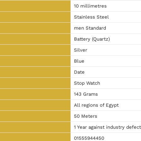
10 millimetres
Stainless Steel
men Standard
Battery (Quartz)
Silver
Blue
Date
Stop Watch
143 Grams
All regions of Egypt
50 Meters
1 Year against industry defec
01555944450