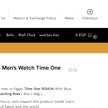
 Us
Return & Exchange Policy
News
Checkout
Belts
Wall Clock
watches box
0
EGP
0
s Men’s Watch Time One
r men In Egypt
Time One 1513434
With Blue
packing Boss
( Box + Bag )
4 hours, and inspect the product inside Cairo
l of Egypt and the world