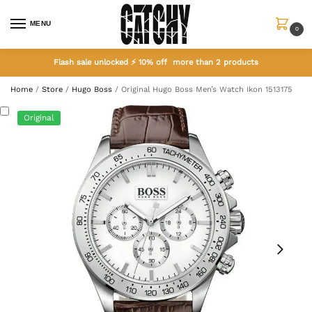
MENU
0
Flash sale unlocked ⚡ 10% off more than 2 products
Home
/
Store
/
Hugo Boss
/
Original Hugo Boss Men’s Watch Ikon 1513175
Original