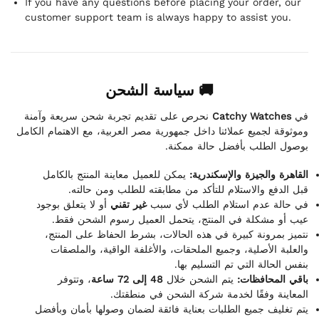
If you have any questions before placing your order, our
customer support team is always happy to assist you.
🚚 سياسة الشحن
نحرص على تقديم تجربة شحن سريعة وآمنة
Catchy Watches
في
وموثوقة لجميع عملائنا داخل جمهورية مصر العربية، مع الاهتمام الكامل
بوصول الطلب بأفضل حالة ممكنة.
القاهرة والجيزة والإسكندرية:
يمكن للعميل معاينة المنتج بالكامل
قبل الدفع والاستلام للتأكد من مطابقته للطلب ومن حالته.
في حالة عدم استلام الطلب لأي سبب
غير تقني
أو لا يتعلق بوجود
عيب أو مشكلة في المنتج، يتحمل العميل رسوم الشحن فقط.
نتميز بمرونة كبيرة في هذه الحالات، بشرط الحفاظ على المنتج،
والعلبة الأصلية، وجميع الملحقات، والأغلفة الواقية، والملصقات
بنفس الحالة التي تم التسليم بها.
باقي المحافظات:
يتم الشحن خلال
48 إلى 72 ساعة
، وتتوفر
المعاينة وفقًا لخدمة شركة الشحن في منطقتك.
يتم تغليف جميع الطلبات بعناية فائقة لضمان وصولها بأمان وبأفضل