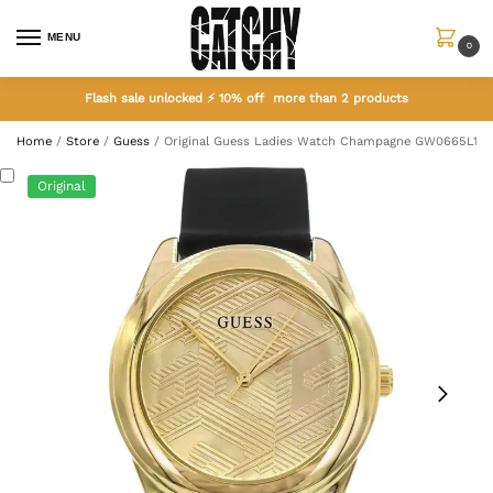
MENU
0
Flash sale unlocked ⚡ 10% off more than 2 products
Home
/
Store
/
Guess
/
Original Guess Ladies Watch Champagne GW0665L1
Original