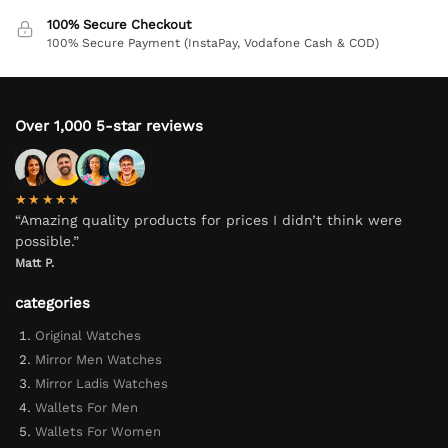
100% Secure Checkout
100% Secure Payment (InstaPay, Vodafone Cash & COD)
Over 1,000 5-star reviews
★★★★★
“Amazing quality products for prices I didn’t think were
possible.”
Matt P.
categories
Original Watches
Mirror Men Watches
Mirror Ladis Watches
Wallets For Men
Wallets For Women