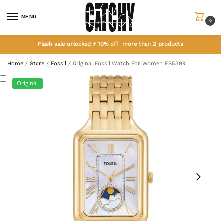
MENU
0
Flash sale unlocked ⚡ 10% off more than 2 products
Home
/
Store
/
Fossil
/
Original Fossil Watch For Women ES5398
Original