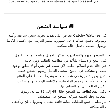
customer support team is always happy to assist you.
🚚 سياسة الشحن
نحرص على تقديم تجربة شحن سريعة وآمنة
Catchy Watches
في
وموثوقة لجميع عملائنا داخل جمهورية مصر العربية، مع الاهتمام الكامل
بوصول الطلب بأفضل حالة ممكنة.
القاهرة والجيزة والإسكندرية:
يمكن للعميل معاينة المنتج بالكامل
قبل الدفع والاستلام للتأكد من مطابقته للطلب ومن حالته.
في حالة عدم استلام الطلب لأي سبب
غير تقني
أو لا يتعلق بوجود
عيب أو مشكلة في المنتج، يتحمل العميل رسوم الشحن فقط.
نتميز بمرونة كبيرة في هذه الحالات، بشرط الحفاظ على المنتج،
والعلبة الأصلية، وجميع الملحقات، والأغلفة الواقية، والملصقات
بنفس الحالة التي تم التسليم بها.
باقي المحافظات:
يتم الشحن خلال
48 إلى 72 ساعة
، وتتوفر
المعاينة وفقًا لخدمة شركة الشحن في منطقتك.
يتم تغليف جميع الطلبات بعناية فائقة لضمان وصولها بأمان وبأفضل
حالة ممكنة.