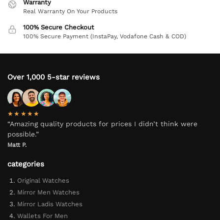
Warranty
Real Warranty On Your Products
100% Secure Checkout
100% Secure Payment (InstaPay, Vodafone Cash & COD)
Over 1,000 5-star reviews
★★★★★
“Amazing quality products for prices I didn’t think were
possible.”
Matt P.
categories
Original Watches
Mirror Men Watches
Mirror Ladis Watches
Wallets For Men