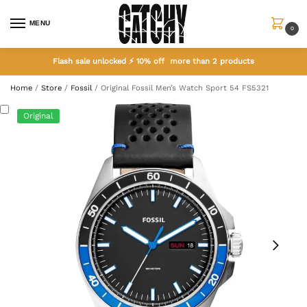
MENU
0
Flash sale unlocked ⚡ 10% off more than 2 products
Home
/
Store
/
Fossil
/
Original Fossil Men’s Watch Sport 54 FS5321
Original