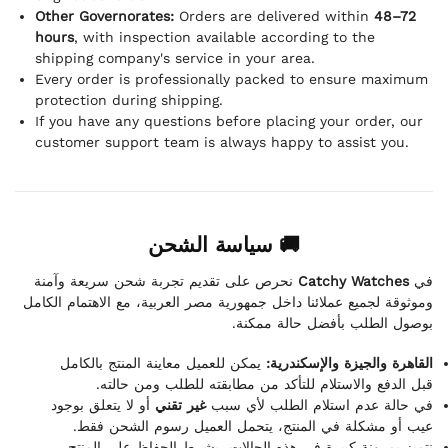
Other Governorates:
Orders are delivered within
48–72
hours
, with inspection available according to the
shipping company's service in your area.
Every order is professionally packed to ensure maximum
protection during shipping.
If you have any questions before placing your order, our
customer support team is always happy to assist you.
🚚 سياسة الشحن
نحرص على تقديم تجربة شحن سريعة وآمنة
Catchy Watches
في
وموثوقة لجميع عملائنا داخل جمهورية مصر العربية، مع الاهتمام الكامل
بوصول الطلب بأفضل حالة ممكنة.
القاهرة والجيزة والإسكندرية:
يمكن للعميل معاينة المنتج بالكامل
قبل الدفع والاستلام للتأكد من مطابقته للطلب ومن حالته.
في حالة عدم استلام الطلب لأي سبب
غير تقني
أو لا يتعلق بوجود
عيب أو مشكلة في المنتج، يتحمل العميل رسوم الشحن فقط.
نتميز بمرونة كبيرة في هذه الحالات، بشرط الحفاظ على المنتج،