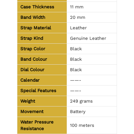
Case Thickness
11 mm
Band Width
20 mm
Strap Material
Leather
Strap Kind
Genuine Leather
Strap Color
Black
Band Colour
Black
Dial Colour
Black
Calendar
——-
Special Features
——-
Weight
249 grams
Movement
Battery
Water Pressure
100 meters
Resistance