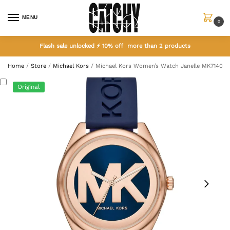
MENU
0
Flash sale unlocked ⚡ 10% off more than 2 products
Home
/
Store
/
Michael Kors
/
Michael Kors Women’s Watch Janelle MK7140
Original