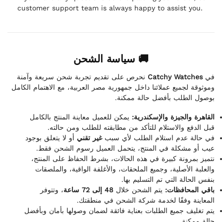
customer support team is always happy to assist you.
🚚 سياسة الشحن
نحرص على تقديم تجربة شحن سريعة وآمنة
Catchy Watches
في
وموثوقة لجميع عملائنا داخل جمهورية مصر العربية، مع الاهتمام الكامل
بوصول الطلب بأفضل حالة ممكنة.
القاهرة والجيزة والإسكندرية:
يمكن للعميل معاينة المنتج بالكامل
قبل الدفع والاستلام للتأكد من مطابقته للطلب ومن حالته.
في حالة عدم استلام الطلب لأي سبب
غير تقني
أو لا يتعلق بوجود
عيب أو مشكلة في المنتج، يتحمل العميل رسوم الشحن فقط.
نتميز بمرونة كبيرة في هذه الحالات، بشرط الحفاظ على المنتج،
والعلبة الأصلية، وجميع الملحقات، والأغلفة الواقية، والملصقات
بنفس الحالة التي تم التسليم بها.
باقي المحافظات:
يتم الشحن خلال
48 إلى 72 ساعة
، وتتوفر
المعاينة وفقًا لخدمة شركة الشحن في منطقتك.
يتم تغليف جميع الطلبات بعناية فائقة لضمان وصولها بأمان وبأفضل
حالة ممكنة.