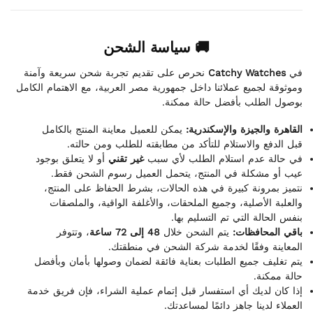
🚚 سياسة الشحن
نحرص على تقديم تجربة شحن سريعة وآمنة
Catchy Watches
في
وموثوقة لجميع عملائنا داخل جمهورية مصر العربية، مع الاهتمام الكامل
بوصول الطلب بأفضل حالة ممكنة.
القاهرة والجيزة والإسكندرية:
يمكن للعميل معاينة المنتج بالكامل
قبل الدفع والاستلام للتأكد من مطابقته للطلب ومن حالته.
في حالة عدم استلام الطلب لأي سبب
غير تقني
أو لا يتعلق بوجود
عيب أو مشكلة في المنتج، يتحمل العميل رسوم الشحن فقط.
نتميز بمرونة كبيرة في هذه الحالات، بشرط الحفاظ على المنتج،
والعلبة الأصلية، وجميع الملحقات، والأغلفة الواقية، والملصقات
بنفس الحالة التي تم التسليم بها.
باقي المحافظات:
يتم الشحن خلال
48 إلى 72 ساعة
، وتتوفر
المعاينة وفقًا لخدمة شركة الشحن في منطقتك.
يتم تغليف جميع الطلبات بعناية فائقة لضمان وصولها بأمان وبأفضل
حالة ممكنة.
إذا كان لديك أي استفسار قبل إتمام عملية الشراء، فإن فريق خدمة
العملاء لدينا جاهز دائمًا لمساعدتك.