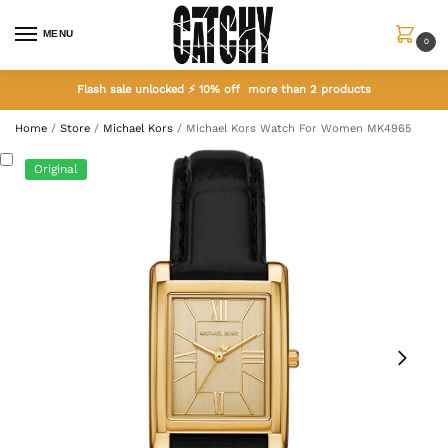
MENU
0
Flash sale unlocked ⚡ 10% off more than 2 products
Home
/
Store
/
Michael Kors
/
Michael Kors Watch For Women MK4965
Original