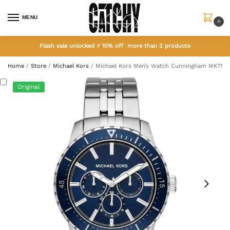
MENU
0
Flash sale unlocked ⚡ 10% off more than 2 products
Home
/
Store
/
Michael Kors
/
Michael Kors Men’s Watch Cunningham MK7153
Original