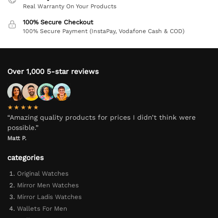
Real Warranty On Your Products
100% Secure Checkout
100% Secure Payment (InstaPay, Vodafone Cash & COD)
Over 1,000 5-star reviews
★★★★★
“Amazing quality products for prices I didn’t think were
possible.”
Matt P.
categories
Original Watches
Mirror Men Watches
Mirror Ladis Watches
Wallets For Men