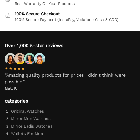
Real Warranty On Your Products
100% Secure Checkout
100% Secure Payment (InstaPay, Vodafone Cash & COD)
Over 1,000 5-star reviews
★★★★★
“Amazing quality products for prices I didn’t think were
possible.”
Matt P.
categories
Original Watches
Mirror Men Watches
Mirror Ladis Watches
Wallets For Men