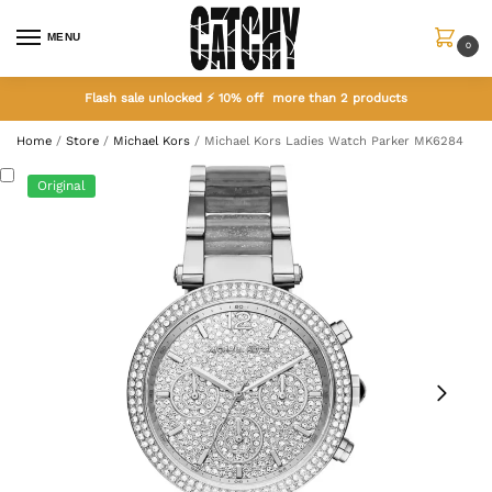
MENU
0
Flash sale unlocked ⚡ 10% off more than 2 products
Home
/
Store
/
Michael Kors
/
Michael Kors Ladies Watch Parker MK6284
Original