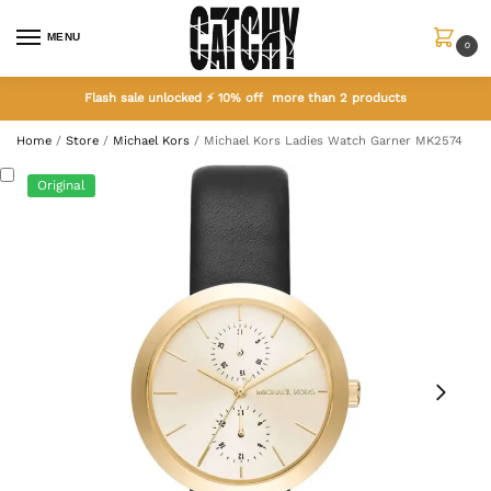
MENU
0
Flash sale unlocked ⚡ 10% off more than 2 products
Home
/
Store
/
Michael Kors
/
Michael Kors Ladies Watch Garner MK2574
Original