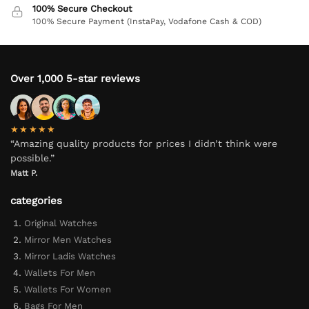
100% Secure Checkout
100% Secure Payment (InstaPay, Vodafone Cash & COD)
Over 1,000 5-star reviews
★★★★★
“Amazing quality products for prices I didn’t think were
possible.”
Matt P.
categories
Original Watches
Mirror Men Watches
Mirror Ladis Watches
Wallets For Men
Wallets For Women
Bags For Men