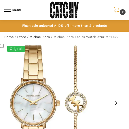
MENU
0
Flash sale unlocked ⚡ 10% off more than 2 products
Home
/
Store
/
Michael Kors
/
Michael Kors Ladies Watch Azur MK1065
Original