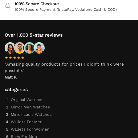
100% Secure Checkout
100% Secure Payment (InstaPay, Vodafone Cash & COD)
Over 1,000 5-star reviews
★★★★★
“Amazing quality products for prices I didn’t think were
possible.”
Matt P.
categories
Original Watches
Mirror Men Watches
Mirror Ladis Watches
Wallets For Men
Wallets For Women
Bags For Men