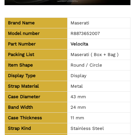
Brand Name
Maserati
Model number
R8873652007
Part Number
Velocita
Packing List
Maserati ( Box + Bag )
Item Shape
Round / Circle
Display Type
Display
Strap Material
Metal
Case Diameter
43 mm
Band Width
24 mm
Case Thickness
11 mm
Strap Kind
Stainless Steel