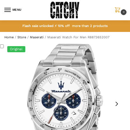
MENU
0
Flash sale unlocked ⚡ 10% off more than 2 products
Home
/
Store
/
Maserati
/
Maserati Watch For Men R8873652007
Original