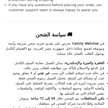
If you have any questions before placing your order, our
customer support team is always happy to assist you.
🚚 سياسة الشحن
نحرص على تقديم تجربة شحن سريعة وآمنة
Catchy Watches
في
وموثوقة لجميع عملائنا داخل جمهورية مصر العربية، مع الاهتمام الكامل
بوصول الطلب بأفضل حالة ممكنة.
القاهرة والجيزة والإسكندرية:
يمكن للعميل معاينة المنتج بالكامل
قبل الدفع والاستلام للتأكد من مطابقته للطلب ومن حالته.
في حالة عدم استلام الطلب لأي سبب
غير تقني
أو لا يتعلق بوجود
عيب أو مشكلة في المنتج، يتحمل العميل رسوم الشحن فقط.
نتميز بمرونة كبيرة في هذه الحالات، بشرط الحفاظ على المنتج،
والعلبة الأصلية، وجميع الملحقات، والأغلفة الواقية، والملصقات
بنفس الحالة التي تم التسليم بها.
باقي المحافظات:
يتم الشحن خلال
48 إلى 72 ساعة
، وتتوفر
المعاينة وفقًا لخدمة شركة الشحن في منطقتك.