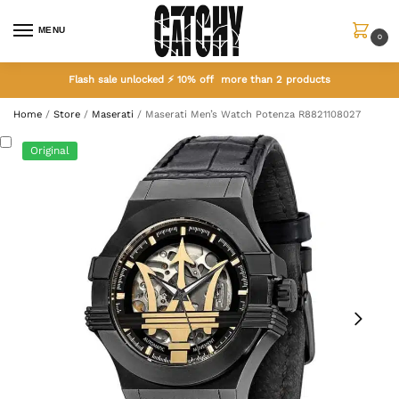
MENU
0
Flash sale unlocked ⚡ 10% off more than 2 products
Home
/
Store
/
Maserati
/
Maserati Men’s Watch Potenza R8821108027
Original