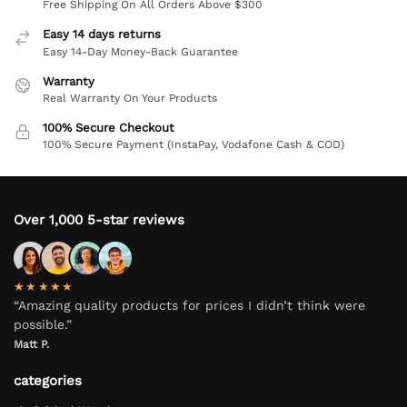
Free Shipping On All Orders Above $300
Easy 14 days returns
Easy 14-Day Money-Back Guarantee
Warranty
Real Warranty On Your Products
100% Secure Checkout
100% Secure Payment (InstaPay, Vodafone Cash & COD)
Over 1,000 5-star reviews
★★★★★
“Amazing quality products for prices I didn’t think were
possible.”
Matt P.
categories