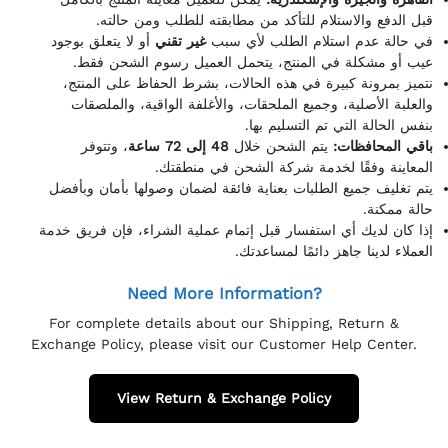
قبل الدفع والاستلام للتأكد من مطابقته للطلب ومن حالته.
في حالة عدم استلام الطلب لأي سبب
غير تقني
أو لا يتعلق بوجود
عيب أو مشكلة في المنتج، يتحمل العميل رسوم الشحن فقط.
نتميز بمرونة كبيرة في هذه الحالات، بشرط الحفاظ على المنتج،
والعلبة الأصلية، وجميع الملحقات، والأغلفة الواقية، والملصقات
بنفس الحالة التي تم التسليم بها.
باقي المحافظات:
يتم الشحن خلال
48 إلى 72 ساعة
، وتتوفر
المعاينة وفقًا لخدمة شركة الشحن في منطقتك.
يتم تغليف جميع الطلبات بعناية فائقة لضمان وصولها بأمان وبأفضل
حالة ممكنة.
إذا كان لديك أي استفسار قبل إتمام عملية الشراء، فإن فريق خدمة
العملاء لدينا جاهز دائمًا لمساعدتك.
Need More Information?
For complete details about our Shipping, Return &
Exchange Policy, please visit our Customer Help Center.
View Return & Exchange Policy