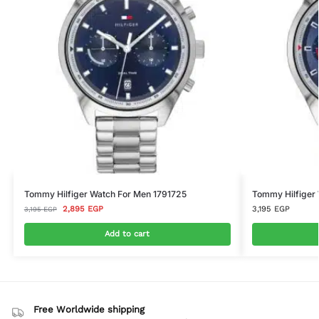
Tommy Hilfiger Watch For Men 1791725
Tommy Hilfiger
2,895
EGP
3,195
EGP
3,195
EGP
Add to cart
Free Worldwide shipping