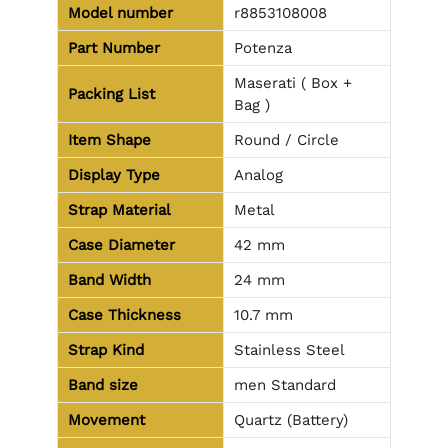
Model number
r8853108008
Part Number
Potenza
Maserati ( Box +
Packing List
Bag )
Item Shape
Round / Circle
Display Type
Analog
Strap Material
Metal
Case Diameter
42 mm
Band Width
24 mm
Case Thickness
10.7 mm
Strap Kind
Stainless Steel
Band size
men Standard
Movement
Quartz (Battery)