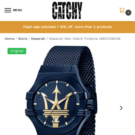
MENU
0
Flash sale unlocked ⚡ 10% off more than 2 products
Home
/
Store
/
Maserati
/
Maserati Men Watch Potenza r8853108008
Original