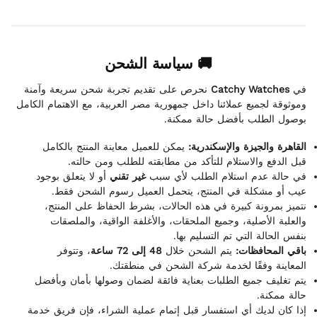
🚚 سياسة الشحن
نحرص على تقديم تجربة شحن سريعة وآمنة
Catchy Watches
في
وموثوقة لجميع عملائنا داخل جمهورية مصر العربية، مع الاهتمام الكامل
بوصول الطلب بأفضل حالة ممكنة.
القاهرة والجيزة والإسكندرية:
يمكن للعميل معاينة المنتج بالكامل
قبل الدفع والاستلام للتأكد من مطابقته للطلب ومن حالته.
في حالة عدم استلام الطلب لأي سبب
غير تقني
أو لا يتعلق بوجود
عيب أو مشكلة في المنتج، يتحمل العميل رسوم الشحن فقط.
نتميز بمرونة كبيرة في هذه الحالات، بشرط الحفاظ على المنتج،
والعلبة الأصلية، وجميع الملحقات، والأغلفة الواقية، والملصقات
بنفس الحالة التي تم التسليم بها.
باقي المحافظات:
يتم الشحن خلال
48 إلى 72 ساعة
، وتتوفر
المعاينة وفقًا لخدمة شركة الشحن في منطقتك.
يتم تغليف جميع الطلبات بعناية فائقة لضمان وصولها بأمان وبأفضل
حالة ممكنة.
إذا كان لديك أي استفسار قبل إتمام عملية الشراء، فإن فريق خدمة