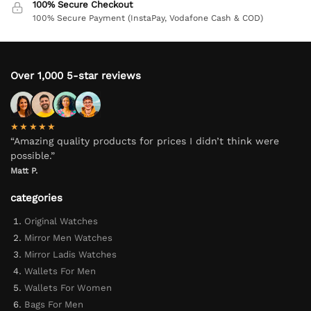
100% Secure Checkout
100% Secure Payment (InstaPay, Vodafone Cash & COD)
Over 1,000 5-star reviews
★★★★★
“Amazing quality products for prices I didn’t think were
possible.”
Matt P.
categories
Original Watches
Mirror Men Watches
Mirror Ladis Watches
Wallets For Men
Wallets For Women
Bags For Men