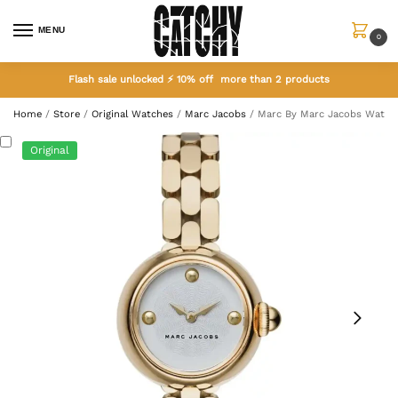
MENU
0
Flash sale unlocked ⚡ 10% off more than 2 products
Home
/
Store
/
Original Watches
/
Marc Jacobs
/
Marc By Marc Jacobs Watc
Original