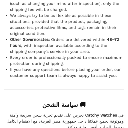
(such as changing your mind after inspection), only the
shipping fee will be charged.
We always try to be as flexible as possible in these
situations, provided that the product, packaging,
accessories, protective films, and tags remain in their
original condition.
Other Governorates:
Orders are delivered within
48–72
hours
, with inspection available according to the
shipping company's service in your area.
Every order is professionally packed to ensure maximum
protection during shipping.
If you have any questions before placing your order, our
customer support team is always happy to assist you.
🚚 سياسة الشحن
نحرص على تقديم تجربة شحن سريعة وآمنة
Catchy Watches
في
وموثوقة لجميع عملائنا داخل جمهورية مصر العربية، مع الاهتمام الكامل
بوصول الطلب بأفضل حالة ممكنة.