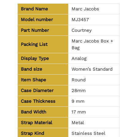
Brand Name
Marc Jacobs
Model number
MJ3457
Part Number
Courtney
Marc Jacobs Box +
Packing List
Bag
Display Type
Analog
Band size
Women’s Standard
Item Shape
Round
Case Diameter
28mm
Case Thickness
9 mm
Band Width
17 mm
Strap Material
Metal
Strap Kind
Stainless Steel