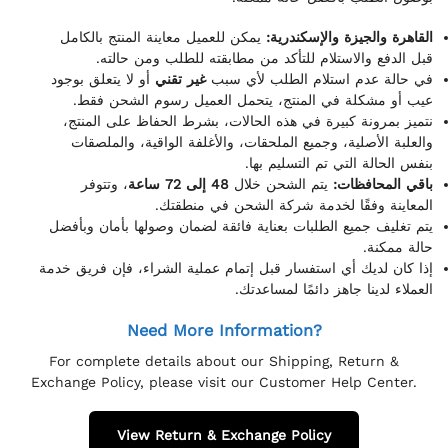
القاهرة والجيزة والإسكندرية:
يمكن للعميل معاينة المنتج بالكامل
قبل الدفع والاستلام للتأكد من مطابقته للطلب ومن حالته.
في حالة عدم استلام الطلب لأي سبب
غير تقني
أو لا يتعلق بوجود
عيب أو مشكلة في المنتج، يتحمل العميل رسوم الشحن فقط.
نتميز بمرونة كبيرة في هذه الحالات، بشرط الحفاظ على المنتج،
والعلبة الأصلية، وجميع الملحقات، والأغلفة الواقية، والملصقات
بنفس الحالة التي تم التسليم بها.
باقي المحافظات:
يتم الشحن خلال
48 إلى 72 ساعة
، وتتوفر
المعاينة وفقًا لخدمة شركة الشحن في منطقتك.
يتم تغليف جميع الطلبات بعناية فائقة لضمان وصولها بأمان وبأفضل
حالة ممكنة.
إذا كان لديك أي استفسار قبل إتمام عملية الشراء، فإن فريق خدمة
العملاء لدينا جاهز دائمًا لمساعدتك.
Need More Information?
For complete details about our Shipping, Return &
Exchange Policy, please visit our Customer Help Center.
View Return & Exchange Policy