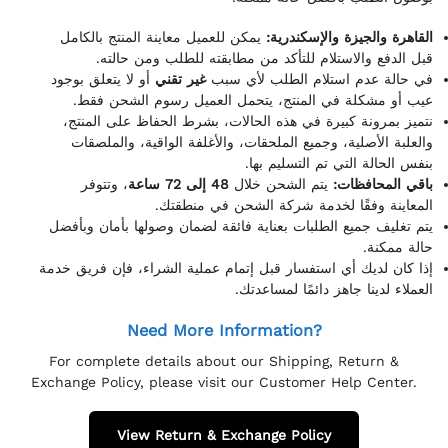
القاهرة والجيزة والإسكندرية:
يمكن للعميل معاينة المنتج بالكامل
قبل الدفع والاستلام للتأكد من مطابقته للطلب ومن حالته.
في حالة عدم استلام الطلب لأي سبب
غير تقني
أو لا يتعلق بوجود
عيب أو مشكلة في المنتج، يتحمل العميل رسوم الشحن فقط.
نتميز بمرونة كبيرة في هذه الحالات، بشرط الحفاظ على المنتج،
والعلبة الأصلية، وجميع الملحقات، والأغلفة الواقية، والملصقات
بنفس الحالة التي تم التسليم بها.
باقي المحافظات:
يتم الشحن خلال
48 إلى 72 ساعة
، وتتوفر
المعاينة وفقًا لخدمة شركة الشحن في منطقتك.
يتم تغليف جميع الطلبات بعناية فائقة لضمان وصولها بأمان وبأفضل
حالة ممكنة.
إذا كان لديك أي استفسار قبل إتمام عملية الشراء، فإن فريق خدمة
العملاء لدينا جاهز دائمًا لمساعدتك.
Need More Information?
For complete details about our Shipping, Return &
Exchange Policy, please visit our Customer Help Center.
View Return & Exchange Policy