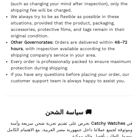
(such as changing your mind after inspection), only the
shipping fee will be charged.
We always try to be as flexible as possible in these
situations, provided that the product, packaging,
accessories, protective films, and tags remain in their
original condition.
Other Governorates:
Orders are delivered within
48–72
hours
, with inspection available according to the
shipping company's service in your area.
Every order is professionally packed to ensure maximum
protection during shipping.
If you have any questions before placing your order, our
customer support team is always happy to assist you.
🚚 سياسة الشحن
نحرص على تقديم تجربة شحن سريعة وآمنة
Catchy Watches
في
وموثوقة لجميع عملائنا داخل جمهورية مصر العربية، مع الاهتمام الكامل
بوصول الطلب بأفضل حالة ممكنة.