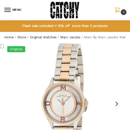
MENU
0
Flash sale unlocked ⚡ 10% off more than 2 products
Home
/
Store
/
Original Watches
/
Marc Jacobs
/
Marc By Marc Jacobs Watc
Original