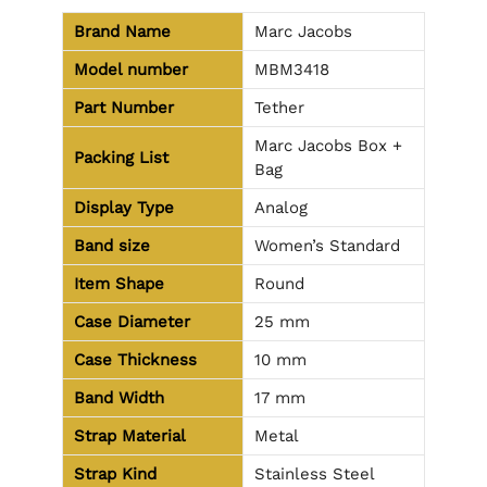
Brand Name
Marc Jacobs
Model number
MBM3418
Part Number
Tether
Marc Jacobs Box +
Packing List
Bag
Display Type
Analog
Band size
Women’s Standard
Item Shape
Round
Case Diameter
25 mm
Case Thickness
10 mm
Band Width
17 mm
Strap Material
Metal
Strap Kind
Stainless Steel