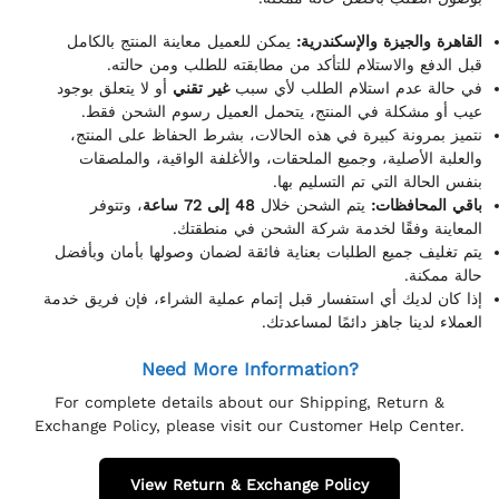
القاهرة والجيزة والإسكندرية:
يمكن للعميل معاينة المنتج بالكامل
قبل الدفع والاستلام للتأكد من مطابقته للطلب ومن حالته.
في حالة عدم استلام الطلب لأي سبب
غير تقني
أو لا يتعلق بوجود
عيب أو مشكلة في المنتج، يتحمل العميل رسوم الشحن فقط.
نتميز بمرونة كبيرة في هذه الحالات، بشرط الحفاظ على المنتج،
والعلبة الأصلية، وجميع الملحقات، والأغلفة الواقية، والملصقات
بنفس الحالة التي تم التسليم بها.
باقي المحافظات:
يتم الشحن خلال
48 إلى 72 ساعة
، وتتوفر
المعاينة وفقًا لخدمة شركة الشحن في منطقتك.
يتم تغليف جميع الطلبات بعناية فائقة لضمان وصولها بأمان وبأفضل
حالة ممكنة.
إذا كان لديك أي استفسار قبل إتمام عملية الشراء، فإن فريق خدمة
العملاء لدينا جاهز دائمًا لمساعدتك.
Need More Information?
For complete details about our Shipping, Return &
Exchange Policy, please visit our Customer Help Center.
View Return & Exchange Policy