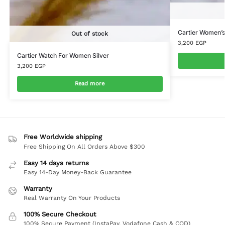
Cartier Women’s
Out of stock
3,200
EGP
Cartier Watch For Women Silver
3,200
EGP
Read more
Free Worldwide shipping
Free Shipping On All Orders Above $300
Easy 14 days returns
Easy 14-Day Money-Back Guarantee
Warranty
Real Warranty On Your Products
100% Secure Checkout
100% Secure Payment (InstaPay, Vodafone Cash & COD)