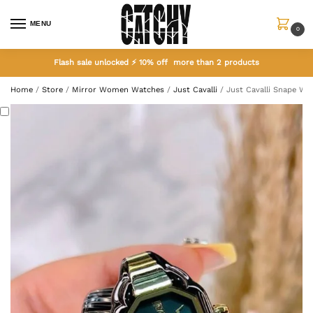
MENU
0
Flash sale unlocked ⚡ 10% off more than 2 products
Home
/
Store
/
Mirror Women Watches
/
Just Cavalli
/
Just Cavalli Snape Wa