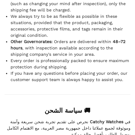
(such as changing your mind after inspection), only the
shipping fee will be charged.
We always try to be as flexible as possible in these
situations, provided that the product, packaging,
accessories, protective films, and tags remain in their
original condition.
Other Governorates:
Orders are delivered within
48–72
hours
, with inspection available according to the
shipping company's service in your area.
Every order is professionally packed to ensure maximum
protection during shipping.
If you have any questions before placing your order, our
customer support team is always happy to assist you.
🚚 سياسة الشحن
نحرص على تقديم تجربة شحن سريعة وآمنة
Catchy Watches
في
وموثوقة لجميع عملائنا داخل جمهورية مصر العربية، مع الاهتمام الكامل
بوصول الطلب بأفضل حالة ممكنة.