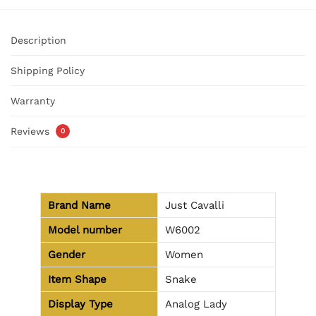
Description
Shipping Policy
Warranty
Reviews
0
Brand Name
Just Cavalli
Model number
W6002
Gender
Women
Item Shape
Snake
Display Type
Analog Lady