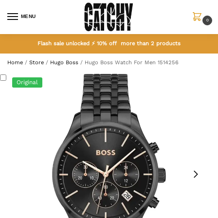
MENU
0
Flash sale unlocked ⚡ 10% off more than 2 products
Home
/
Store
/
Hugo Boss
/
Hugo Boss Watch For Men 1514256
Original