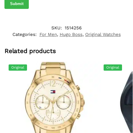
SKU:
1514256
Categories:
For Men
,
Hugo Boss
,
Original Watches
Related products
Original
Original