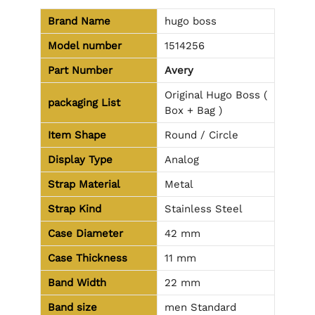
Brand Name
hugo boss
Model number
1514256
Part Number
Avery
Original Hugo Boss (
packaging
List
Box + Bag )
Item Shape
Round / Circle
Display Type
Analog
Strap Material
Metal
Strap Kind
Stainless Steel
Case Diameter
42 mm
Case Thickness
11 mm
Band Width
22 mm
Band size
men Standard