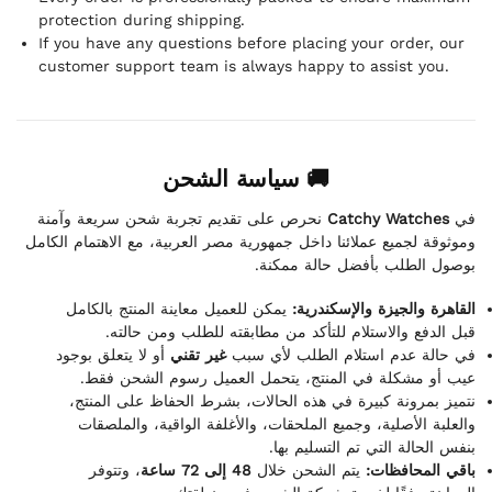
protection during shipping.
If you have any questions before placing your order, our
customer support team is always happy to assist you.
🚚 سياسة الشحن
نحرص على تقديم تجربة شحن سريعة وآمنة
Catchy Watches
في
وموثوقة لجميع عملائنا داخل جمهورية مصر العربية، مع الاهتمام الكامل
بوصول الطلب بأفضل حالة ممكنة.
القاهرة والجيزة والإسكندرية:
يمكن للعميل معاينة المنتج بالكامل
قبل الدفع والاستلام للتأكد من مطابقته للطلب ومن حالته.
في حالة عدم استلام الطلب لأي سبب
غير تقني
أو لا يتعلق بوجود
عيب أو مشكلة في المنتج، يتحمل العميل رسوم الشحن فقط.
نتميز بمرونة كبيرة في هذه الحالات، بشرط الحفاظ على المنتج،
والعلبة الأصلية، وجميع الملحقات، والأغلفة الواقية، والملصقات
بنفس الحالة التي تم التسليم بها.
باقي المحافظات:
يتم الشحن خلال
48 إلى 72 ساعة
، وتتوفر