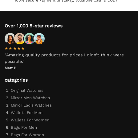
100% Secure Payment (InstaPay, Vodafone Cash & COD)
Over 1,000 5-star reviews
★★★★★
“Amazing quality products for prices I didn’t think were
possible.”
Matt P.
categories
Original Watches
Mirror Men Watches
Mirror Ladis Watches
Wallets For Men
Wallets For Women
Bags For Men
Bags For Women