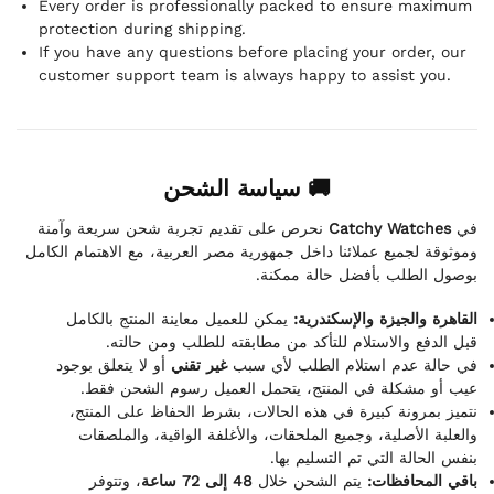
Every order is professionally packed to ensure maximum
protection during shipping.
If you have any questions before placing your order, our
customer support team is always happy to assist you.
🚚 سياسة الشحن
نحرص على تقديم تجربة شحن سريعة وآمنة
Catchy Watches
في
وموثوقة لجميع عملائنا داخل جمهورية مصر العربية، مع الاهتمام الكامل
بوصول الطلب بأفضل حالة ممكنة.
القاهرة والجيزة والإسكندرية:
يمكن للعميل معاينة المنتج بالكامل
قبل الدفع والاستلام للتأكد من مطابقته للطلب ومن حالته.
في حالة عدم استلام الطلب لأي سبب
غير تقني
أو لا يتعلق بوجود
عيب أو مشكلة في المنتج، يتحمل العميل رسوم الشحن فقط.
نتميز بمرونة كبيرة في هذه الحالات، بشرط الحفاظ على المنتج،
والعلبة الأصلية، وجميع الملحقات، والأغلفة الواقية، والملصقات
بنفس الحالة التي تم التسليم بها.
باقي المحافظات:
يتم الشحن خلال
48 إلى 72 ساعة
، وتتوفر