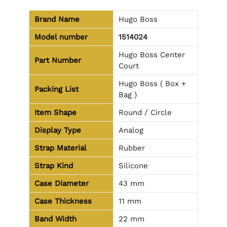
Brand Name
Hugo Boss
Model number
1514024
Hugo Boss Center
Part Number
Court
Hugo Boss ( Box +
Packing List
Bag )
Item Shape
Round / Circle
Display Type
Analog
Strap Material
Rubber
Strap Kind
Silicone
Case Diameter
43 mm
Case Thickness
11 mm
Band Width
22 mm