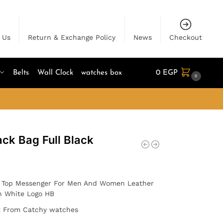
 Us
Return & Exchange Policy
News
Checkout
Belts
Wall Clock
watches box
0
EGP
0
ck Bag Full Black
 Top Messenger For Men And Women Leather
th White Logo HB
pt From Catchy watches