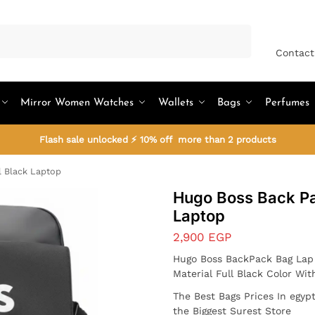
Search
Contact
Mirror Women Watches
Wallets
Bags
Perfumes
Flash sale unlocked ⚡ 10% off more than 2 products
l Black Laptop
Hugo Boss Back Pa
Laptop
2,900
EGP
Hugo Boss BackPack Bag Lap
Material Full Black Color Wi
The Best Bags Prices In egy
the Biggest Surest Store