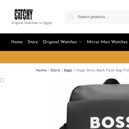
Original Watches in Egypt
Home
Store
Original Watches
Mirror Men Watches
Home
/
Store
/
Bags
/
Hugo Boss Back Pack Bag Ful