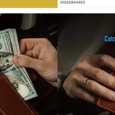
01555944450