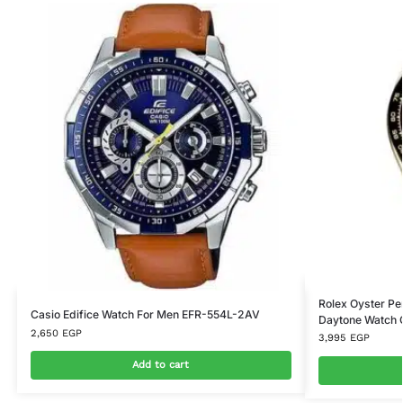
Rolex Oyster Pe
Casio Edifice Watch For Men EFR-554L-2AV
Daytone Watch 
2,650
EGP
3,995
EGP
Add to cart