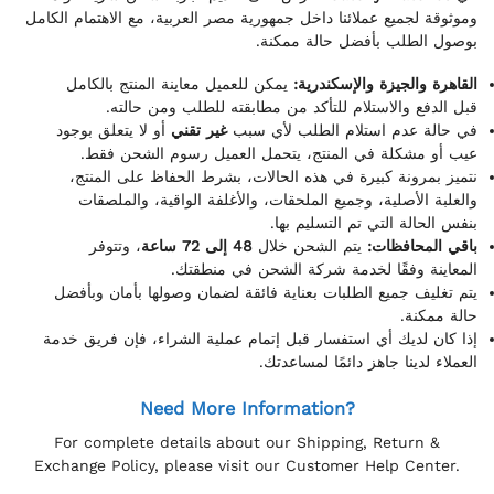
وموثوقة لجميع عملائنا داخل جمهورية مصر العربية، مع الاهتمام الكامل
بوصول الطلب بأفضل حالة ممكنة.
القاهرة والجيزة والإسكندرية:
يمكن للعميل معاينة المنتج بالكامل
قبل الدفع والاستلام للتأكد من مطابقته للطلب ومن حالته.
في حالة عدم استلام الطلب لأي سبب
غير تقني
أو لا يتعلق بوجود
عيب أو مشكلة في المنتج، يتحمل العميل رسوم الشحن فقط.
نتميز بمرونة كبيرة في هذه الحالات، بشرط الحفاظ على المنتج،
والعلبة الأصلية، وجميع الملحقات، والأغلفة الواقية، والملصقات
بنفس الحالة التي تم التسليم بها.
باقي المحافظات:
يتم الشحن خلال
48 إلى 72 ساعة
، وتتوفر
المعاينة وفقًا لخدمة شركة الشحن في منطقتك.
يتم تغليف جميع الطلبات بعناية فائقة لضمان وصولها بأمان وبأفضل
حالة ممكنة.
إذا كان لديك أي استفسار قبل إتمام عملية الشراء، فإن فريق خدمة
العملاء لدينا جاهز دائمًا لمساعدتك.
Need More Information?
For complete details about our Shipping, Return &
Exchange Policy, please visit our Customer Help Center.