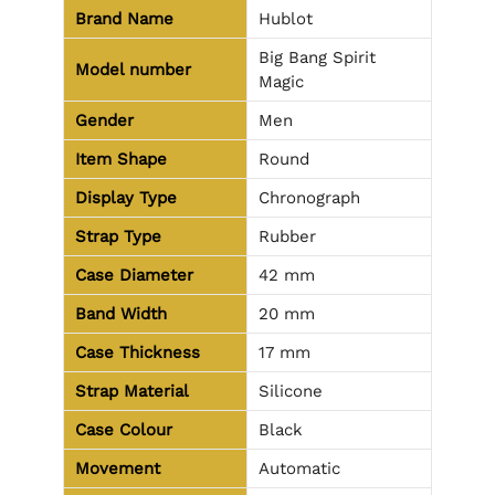
Brand Name
Hublot
Big Bang Spirit
Model number
Magic
Gender
Men
Item Shape
Round
Display Type
Chronograph
Strap Type
Rubber
Case Diameter
42 mm
Band Width
20 mm
Case Thickness
17 mm
Strap Material
Silicone
Case Colour
Black
Movement
Automatic