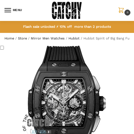
MENU
0
Flash sale unlocked ⚡ 10% off more than 2 products
Home
/
Store
/
Mirror Men Watches
/
Hublot
/
Hublot Spirit of Big Bang Full 