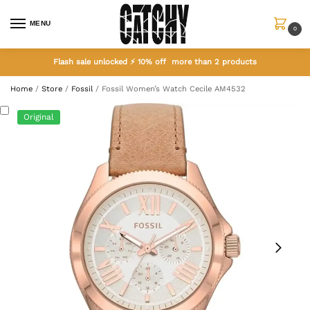
MENU
0
Flash sale unlocked ⚡ 10% off more than 2 products
Home
/
Store
/
Fossil
/
Fossil Women’s Watch Cecile AM4532
Original