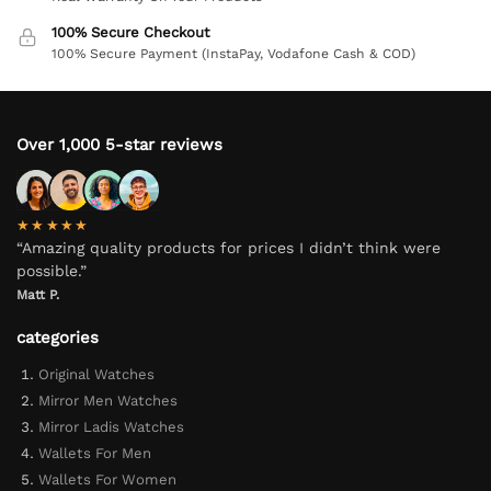
100% Secure Checkout
100% Secure Payment (InstaPay, Vodafone Cash & COD)
Over 1,000 5-star reviews
★★★★★
“Amazing quality products for prices I didn’t think were
possible.”
Matt P.
categories
Original Watches
Mirror Men Watches
Mirror Ladis Watches
Wallets For Men
Wallets For Women