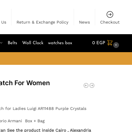
 Us
Return & Exchange Policy
News
Checkout
Belts
Wall Clock
watches box
0
EGP
0
atch For Women
 for Ladies Luigi AR11488 Purple Crystals
orio Armani Box + Bag
Can See the product inside Cairo , Alexandria