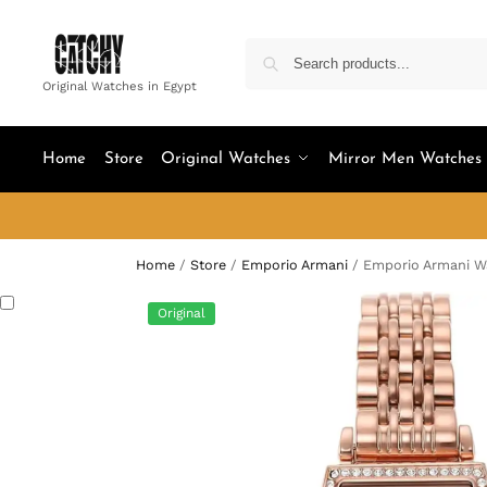
Original Watches in Egypt
Home
Store
Original Watches
Mirror Men Watches
Home
/
Store
/
Emporio Armani
/
Emporio Armani W
Original