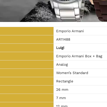
Emporio Armani
AR11488
Luigi
Emporio Armani Box + Bag
Analog
Women’s Standard
Rectangle
26 mm
7 mm
12 mm