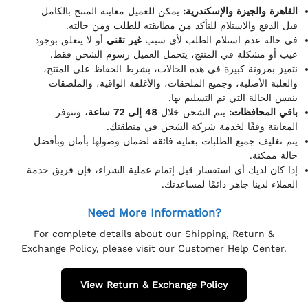
القاهرة والجيزة والإسكندرية:
يمكن للعميل معاينة المنتج بالكامل
قبل الدفع والاستلام للتأكد من مطابقته للطلب ومن حالته.
في حالة عدم استلام الطلب لأي سبب
غير تقني
أو لا يتعلق بوجود
عيب أو مشكلة في المنتج، يتحمل العميل رسوم الشحن فقط.
نتميز بمرونة كبيرة في هذه الحالات، بشرط الحفاظ على المنتج،
والعلبة الأصلية، وجميع الملحقات، والأغلفة الواقية، والملصقات
بنفس الحالة التي تم التسليم بها.
باقي المحافظات:
يتم الشحن خلال
48 إلى 72 ساعة
، وتتوفر
المعاينة وفقًا لخدمة شركة الشحن في منطقتك.
يتم تغليف جميع الطلبات بعناية فائقة لضمان وصولها بأمان وبأفضل
حالة ممكنة.
إذا كان لديك أي استفسار قبل إتمام عملية الشراء، فإن فريق خدمة
العملاء لدينا جاهز دائمًا لمساعدتك.
Need More Information?
For complete details about our Shipping, Return &
Exchange Policy, please visit our Customer Help Center.
View Return & Exchange Policy