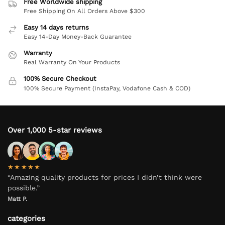
Free Worldwide shipping
Free Shipping On All Orders Above $300
Easy 14 days returns
Easy 14-Day Money-Back Guarantee
Warranty
Real Warranty On Your Products
100% Secure Checkout
100% Secure Payment (InstaPay, Vodafone Cash & COD)
Over 1,000 5-star reviews
★★★★★
“Amazing quality products for prices I didn’t think were
possible.”
Matt P.
categories