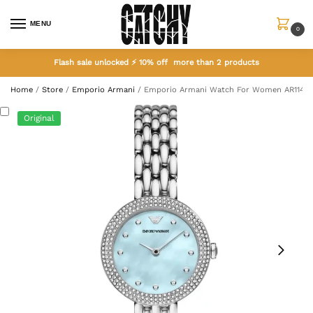
MENU
0
Flash sale unlocked ⚡ 10% off more than 2 products
Home
/
Store
/
Emporio Armani
/
Emporio Armani Watch For Women AR1146
Original