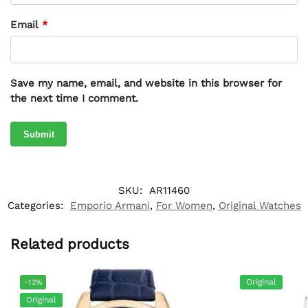
Email
*
Save my name, email, and website in this browser for
the next time I comment.
SKU:
AR11460
Categories:
Emporio Armani
,
For Women
,
Original Watches
Related products
Original
-12%
Original