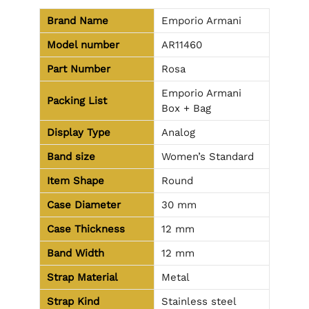
Brand Name
Emporio Armani
Model number
AR11460
Part Number
Rosa
Emporio Armani
Packing List
Box + Bag
Display Type
Analog
Band size
Women’s Standard
Item Shape
Round
Case Diameter
30 mm
Case Thickness
12 mm
Band Width
12 mm
Strap Material
Metal
Strap Kind
Stainless steel