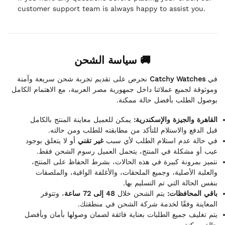
customer support team is always happy to assist you.
🚚 سياسة الشحن
نحرص على تقديم تجربة شحن سريعة وآمنة
Catchy Watches
في
وموثوقة لجميع عملائنا داخل جمهورية مصر العربية، مع الاهتمام الكامل
بوصول الطلب بأفضل حالة ممكنة.
القاهرة والجيزة والإسكندرية:
يمكن للعميل معاينة المنتج بالكامل
قبل الدفع والاستلام للتأكد من مطابقته للطلب ومن حالته.
في حالة عدم استلام الطلب لأي سبب
غير تقني
أو لا يتعلق بوجود
عيب أو مشكلة في المنتج، يتحمل العميل رسوم الشحن فقط.
نتميز بمرونة كبيرة في هذه الحالات، بشرط الحفاظ على المنتج،
والعلبة الأصلية، وجميع الملحقات، والأغلفة الواقية، والملصقات
بنفس الحالة التي تم التسليم بها.
باقي المحافظات:
يتم الشحن خلال
48 إلى 72 ساعة
، وتتوفر
المعاينة وفقًا لخدمة شركة الشحن في منطقتك.
يتم تغليف جميع الطلبات بعناية فائقة لضمان وصولها بأمان وبأفضل
حالة ممكنة.