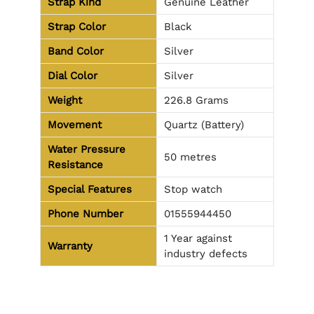
Strap Kind
Genuine Leather
Strap Color
Black
Band Color
Silver
Dial Color
Silver
Weight
226.8
Grams
Movement
Quartz (Battery)
Water Pressure
50 metres
Resistance
Special Features
Stop watch
Phone Number
01555944450
1 Year against
Warranty
industry defects