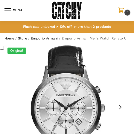
MENU
0
Flash sale unlocked ⚡ 10% off more than 2 products
Home
/
Store
/
Emporio Armani
/
Emporio Armani Men’s Watch Renato Uni A
Original