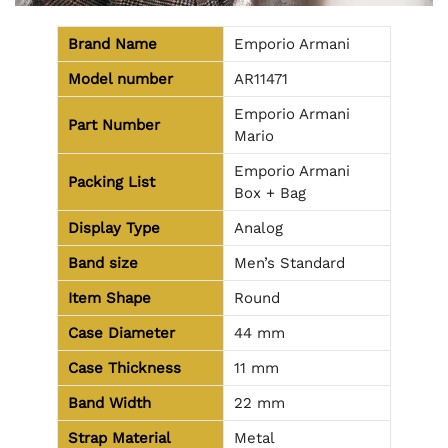
Brand Name
Emporio Armani
Model number
AR11471
Emporio Armani
Part Number
Mario
Emporio Armani
Packing List
Box + Bag
Display Type
Analog
Band size
Men’s Standard
Item Shape
Round
Case Diameter
44 mm
Case Thickness
11 mm
Band Width
22 mm
Strap Material
Metal