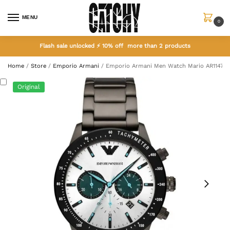
MENU
0
Flash sale unlocked ⚡ 10% off more than 2 products
Home
/
Store
/
Emporio Armani
/
Emporio Armani Men Watch Mario AR11471
Original