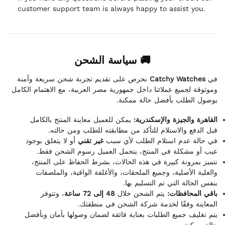
customer support team is always happy to assist you.
🚚 سياسة الشحن
نحرص على تقديم تجربة شحن سريعة وآمنة
Catchy Watches
في
وموثوقة لجميع عملائنا داخل جمهورية مصر العربية، مع الاهتمام الكامل
بوصول الطلب بأفضل حالة ممكنة.
القاهرة والجيزة والإسكندرية:
يمكن للعميل معاينة المنتج بالكامل
قبل الدفع والاستلام للتأكد من مطابقته للطلب ومن حالته.
في حالة عدم استلام الطلب لأي سبب
غير تقني
أو لا يتعلق بوجود
عيب أو مشكلة في المنتج، يتحمل العميل رسوم الشحن فقط.
نتميز بمرونة كبيرة في هذه الحالات، بشرط الحفاظ على المنتج،
والعلبة الأصلية، وجميع الملحقات، والأغلفة الواقية، والملصقات
بنفس الحالة التي تم التسليم بها.
باقي المحافظات:
يتم الشحن خلال
48 إلى 72 ساعة
، وتتوفر
المعاينة وفقًا لخدمة شركة الشحن في منطقتك.
يتم تغليف جميع الطلبات بعناية فائقة لضمان وصولها بأمان وبأفضل
حالة ممكنة.