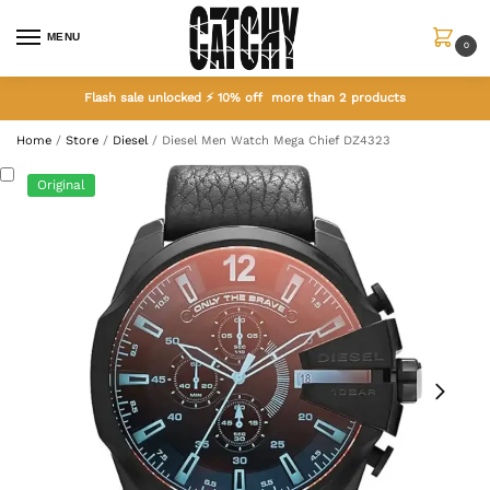
MENU
0
Flash sale unlocked ⚡ 10% off more than 2 products
Home
/
Store
/
Diesel
/
Diesel Men Watch Mega Chief DZ4323
Original