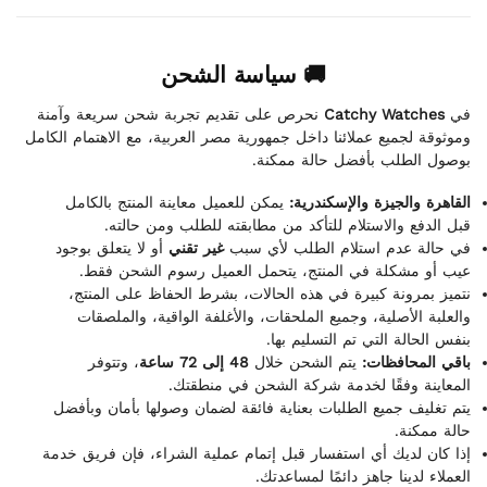
🚚 سياسة الشحن
نحرص على تقديم تجربة شحن سريعة وآمنة
Catchy Watches
في
وموثوقة لجميع عملائنا داخل جمهورية مصر العربية، مع الاهتمام الكامل
بوصول الطلب بأفضل حالة ممكنة.
القاهرة والجيزة والإسكندرية:
يمكن للعميل معاينة المنتج بالكامل
قبل الدفع والاستلام للتأكد من مطابقته للطلب ومن حالته.
في حالة عدم استلام الطلب لأي سبب
غير تقني
أو لا يتعلق بوجود
عيب أو مشكلة في المنتج، يتحمل العميل رسوم الشحن فقط.
نتميز بمرونة كبيرة في هذه الحالات، بشرط الحفاظ على المنتج،
والعلبة الأصلية، وجميع الملحقات، والأغلفة الواقية، والملصقات
بنفس الحالة التي تم التسليم بها.
باقي المحافظات:
يتم الشحن خلال
48 إلى 72 ساعة
، وتتوفر
المعاينة وفقًا لخدمة شركة الشحن في منطقتك.
يتم تغليف جميع الطلبات بعناية فائقة لضمان وصولها بأمان وبأفضل
حالة ممكنة.
إذا كان لديك أي استفسار قبل إتمام عملية الشراء، فإن فريق خدمة
العملاء لدينا جاهز دائمًا لمساعدتك.