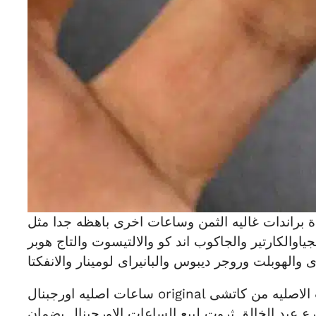
 براندات غاليه الثمن وساعات اخرى باهظه جدا مثل
جياوالكارتير والجاكوب اند كو والالتيسوت والتاج هوبر
 والهوبلت وروجر ديبوس والبانيراى لومينار والانفكتا
ساعات اصليه اورجبنال original رجالى وحريمى فى مصر 2024 / 2025 مع احدث موديلات الساعات الاصليه من كاتشى
 عبد الخالق ثروت لبيع الساعات الاورجينال بضمان