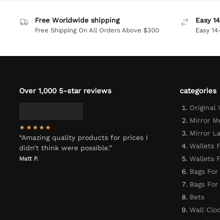
Free Worldwide shipping
Easy 14
Free Shipping On All Orders Above $300
Easy 14
Over 1,000 5-star reviews
categories
Original
Mirror M
★★★★★
Mirror L
“Amazing quality products for prices I
Wallets 
didn’t think were possible.”
Wallets
Matt P.
Bags For
Bags Fo
Bets
Wall Clo