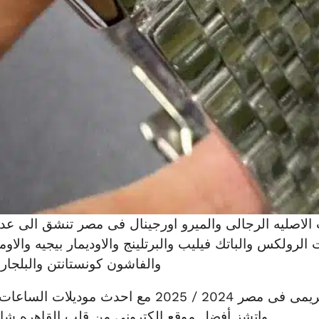
الاصليه الرجالى والميرو اورجينال فى مصر تنشق الى عدة
الرولكس والباتك فيليب والبرتلينج والاوديمار بيجيه والاوم
والفاشون كونستانتن والبلجارى
واتشز أفضل موقع الكترونى من قلب القاهره شارع