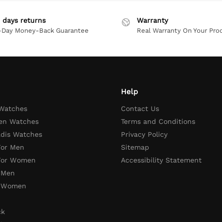
 days returns
Warranty
-Day Money-Back Guarantee
Real Warranty On Your Pro
Help
 Watches
Contact Us
en Watches
Terms and Conditions
adis Watches
Privacy Policy
For Men
Sitemap
 For Women
Accessibility Statement
 Men
r Women
ck