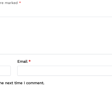
 are marked
*
Email
*
the next time I comment.