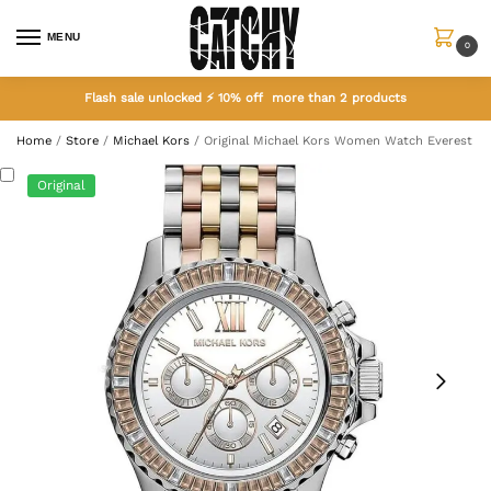
MENU
0
Flash sale unlocked ⚡ 10% off more than 2 products
Home
/
Store
/
Michael Kors
/
Original Michael Kors Women Watch Everest 
Original