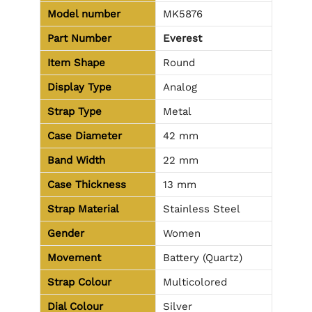
Model number
MK5876
Part Number
Everest
Item Shape
Round
Display Type
Analog
Strap Type
Metal
Case Diameter
42 mm
Band Width
22 mm
Case Thickness
13 mm
Strap Material
Stainless Steel
Gender
Women
Movement
Battery (Quartz)
Strap Colour
Multicolored
Dial Colour
Silver