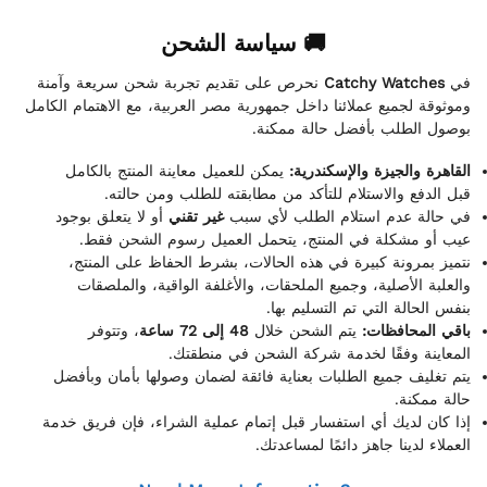
🚚 سياسة الشحن
نحرص على تقديم تجربة شحن سريعة وآمنة
Catchy Watches
في
وموثوقة لجميع عملائنا داخل جمهورية مصر العربية، مع الاهتمام الكامل
بوصول الطلب بأفضل حالة ممكنة.
القاهرة والجيزة والإسكندرية:
يمكن للعميل معاينة المنتج بالكامل
قبل الدفع والاستلام للتأكد من مطابقته للطلب ومن حالته.
في حالة عدم استلام الطلب لأي سبب
غير تقني
أو لا يتعلق بوجود
عيب أو مشكلة في المنتج، يتحمل العميل رسوم الشحن فقط.
نتميز بمرونة كبيرة في هذه الحالات، بشرط الحفاظ على المنتج،
والعلبة الأصلية، وجميع الملحقات، والأغلفة الواقية، والملصقات
بنفس الحالة التي تم التسليم بها.
باقي المحافظات:
يتم الشحن خلال
48 إلى 72 ساعة
، وتتوفر
المعاينة وفقًا لخدمة شركة الشحن في منطقتك.
يتم تغليف جميع الطلبات بعناية فائقة لضمان وصولها بأمان وبأفضل
حالة ممكنة.
إذا كان لديك أي استفسار قبل إتمام عملية الشراء، فإن فريق خدمة
العملاء لدينا جاهز دائمًا لمساعدتك.