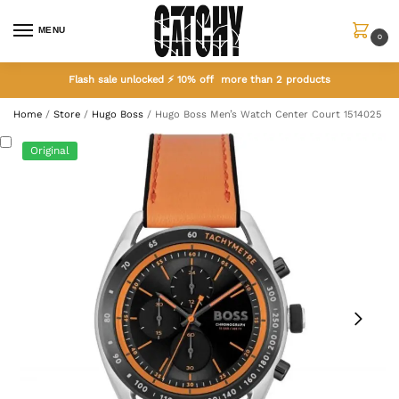
MENU
0
Flash sale unlocked ⚡ 10% off more than 2 products
Home
/
Store
/
Hugo Boss
/
Hugo Boss Men’s Watch Center Court 1514025
Original