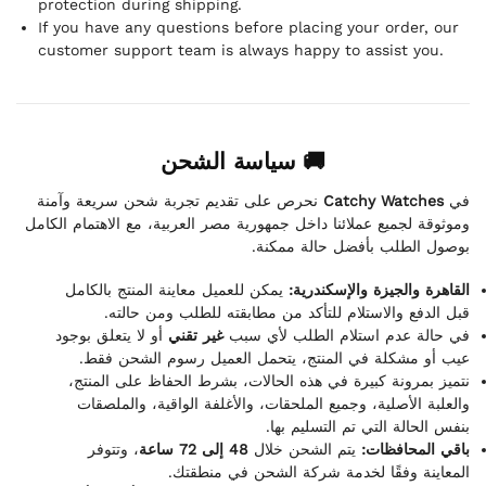
protection during shipping.
If you have any questions before placing your order, our
customer support team is always happy to assist you.
🚚 سياسة الشحن
نحرص على تقديم تجربة شحن سريعة وآمنة
Catchy Watches
في
وموثوقة لجميع عملائنا داخل جمهورية مصر العربية، مع الاهتمام الكامل
بوصول الطلب بأفضل حالة ممكنة.
القاهرة والجيزة والإسكندرية:
يمكن للعميل معاينة المنتج بالكامل
قبل الدفع والاستلام للتأكد من مطابقته للطلب ومن حالته.
في حالة عدم استلام الطلب لأي سبب
غير تقني
أو لا يتعلق بوجود
عيب أو مشكلة في المنتج، يتحمل العميل رسوم الشحن فقط.
نتميز بمرونة كبيرة في هذه الحالات، بشرط الحفاظ على المنتج،
والعلبة الأصلية، وجميع الملحقات، والأغلفة الواقية، والملصقات
بنفس الحالة التي تم التسليم بها.
باقي المحافظات:
يتم الشحن خلال
48 إلى 72 ساعة
، وتتوفر
المعاينة وفقًا لخدمة شركة الشحن في منطقتك.