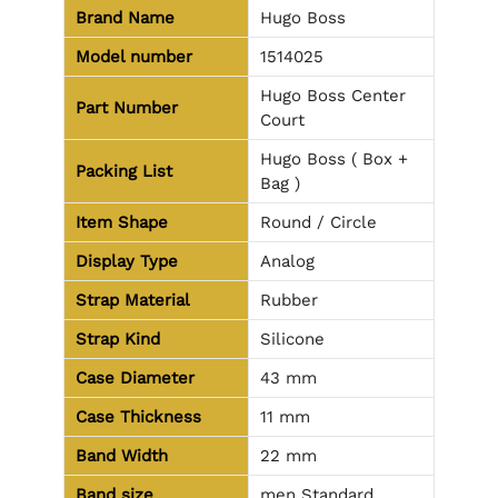
Brand Name
Hugo Boss
Model number
1514025
Hugo Boss Center
Part Number
Court
Hugo Boss ( Box +
Packing List
Bag )
Item Shape
Round / Circle
Display Type
Analog
Strap Material
Rubber
Strap Kind
Silicone
Case Diameter
43 mm
Case Thickness
11 mm
Band Width
22 mm
Band size
men Standard