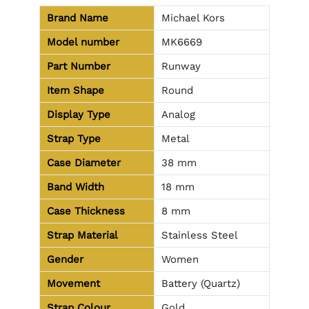
Brand Name
Michael Kors
Model number
MK6669
Part Number
Runway
Item Shape
Round
Display Type
Analog
Strap Type
Metal
Case Diameter
38 mm
Band Width
18 mm
Case Thickness
8 mm
Strap Material
Stainless Steel
Gender
Women
Movement
Battery (Quartz)
Strap Colour
Gold