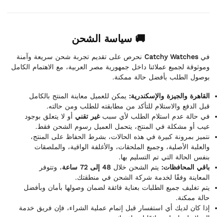
🚚 سياسة الشحن
نحرص على تقديم تجربة شحن سريعة وآمنة
Catchy Watches
في
وموثوقة لجميع عملائنا داخل جمهورية مصر العربية، مع الاهتمام الكامل
بوصول الطلب بأفضل حالة ممكنة.
القاهرة والجيزة والإسكندرية:
يمكن للعميل معاينة المنتج بالكامل
قبل الدفع والاستلام للتأكد من مطابقته للطلب ومن حالته.
في حالة عدم استلام الطلب لأي سبب
غير تقني
أو لا يتعلق بوجود
عيب أو مشكلة في المنتج، يتحمل العميل رسوم الشحن فقط.
نتميز بمرونة كبيرة في هذه الحالات، بشرط الحفاظ على المنتج،
والعلبة الأصلية، وجميع الملحقات، والأغلفة الواقية، والملصقات
بنفس الحالة التي تم التسليم بها.
باقي المحافظات:
يتم الشحن خلال
48 إلى 72 ساعة
، وتتوفر
المعاينة وفقًا لخدمة شركة الشحن في منطقتك.
يتم تغليف جميع الطلبات بعناية فائقة لضمان وصولها بأمان وبأفضل
حالة ممكنة.
إذا كان لديك أي استفسار قبل إتمام عملية الشراء، فإن فريق خدمة