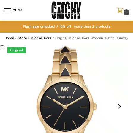
MENU
0
Flash sale unlocked ⚡ 10% off more than 2 products
Home
/
Store
/
Michael Kors
/
Original Michael Kors Women Watch Runway 
Original