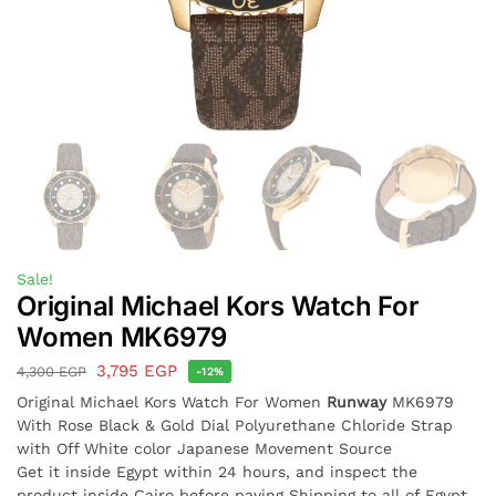
Sale!
Original Michael Kors Watch For
Women MK6979
3,795
EGP
4,300
EGP
-12%
Original Michael Kors Watch For Women
Runway
MK6979
With Rose Black & Gold Dial Polyurethane Chloride Strap
with Off White color Japanese Movement Source
Get it inside Egypt within 24 hours, and inspect the
product inside Cairo before paying Shipping to all of Egypt