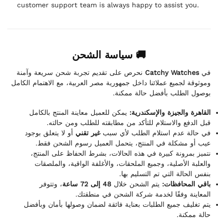
customer support team is always happy to assist you.
🚚 سياسة الشحن
نحرص على تقديم تجربة شحن سريعة وآمنة
Catchy Watches
في
وموثوقة لجميع عملائنا داخل جمهورية مصر العربية، مع الاهتمام الكامل
بوصول الطلب بأفضل حالة ممكنة.
القاهرة والجيزة والإسكندرية:
يمكن للعميل معاينة المنتج بالكامل
قبل الدفع والاستلام للتأكد من مطابقته للطلب ومن حالته.
في حالة عدم استلام الطلب لأي سبب
غير تقني
أو لا يتعلق بوجود
عيب أو مشكلة في المنتج، يتحمل العميل رسوم الشحن فقط.
نتميز بمرونة كبيرة في هذه الحالات، بشرط الحفاظ على المنتج،
والعلبة الأصلية، وجميع الملحقات، والأغلفة الواقية، والملصقات
بنفس الحالة التي تم التسليم بها.
باقي المحافظات:
يتم الشحن خلال
48 إلى 72 ساعة
، وتتوفر
المعاينة وفقًا لخدمة شركة الشحن في منطقتك.
يتم تغليف جميع الطلبات بعناية فائقة لضمان وصولها بأمان وبأفضل
حالة ممكنة.