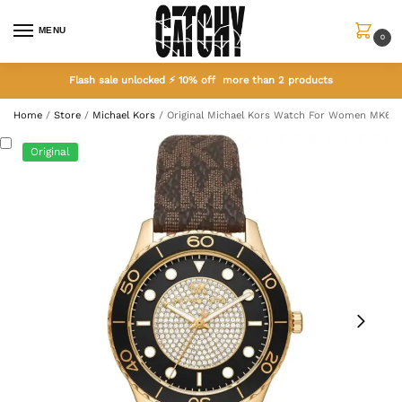
MENU
0
Flash sale unlocked ⚡ 10% off more than 2 products
Home
/
Store
/
Michael Kors
/
Original Michael Kors Watch For Women MK69
Original